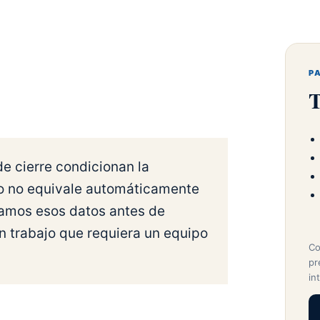
P
T
 de cierre condicionan la
so no equivale automáticamente
itamos esos datos antes de
n trabajo que requiera un equipo
Co
pr
in