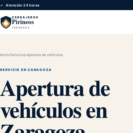
Atención 24 horas
CERRAJEROS
Pirineos
ZARAGOZA
Inicio
›
Servicios
›
Apertura de vehículos
SERVICIO EN ZARAGOZA
Apertura de
vehículos en
Zaragoza