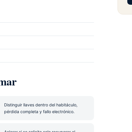
rmar
Distinguir llaves dentro del habitáculo,
pérdida completa y fallo electrónico.
Aclarar si se solicita solo recuperar el