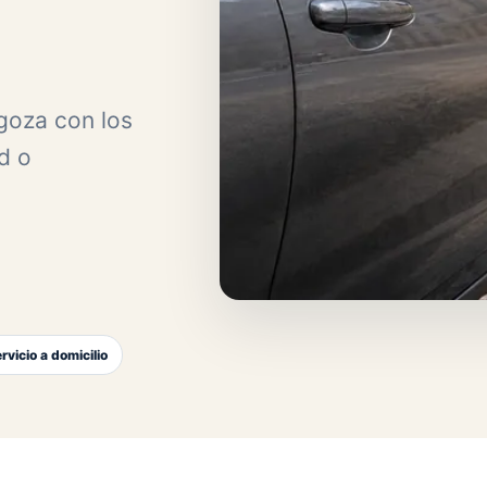
goza con los
d o
rvicio a domicilio