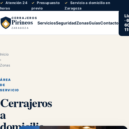
Atención 24
Presupuesto
Servicio a domicilio en
horas
previo
Zaragoza
Ll
CERRAJEROS
Pirineos
· 
Servicios
Seguridad
Zonas
Guías
Contacto
6
ZARAGOZA
11
Inicio
›
Zonas
ÁREA
DE
SERVICIO
Cerrajeros
a
domicilio