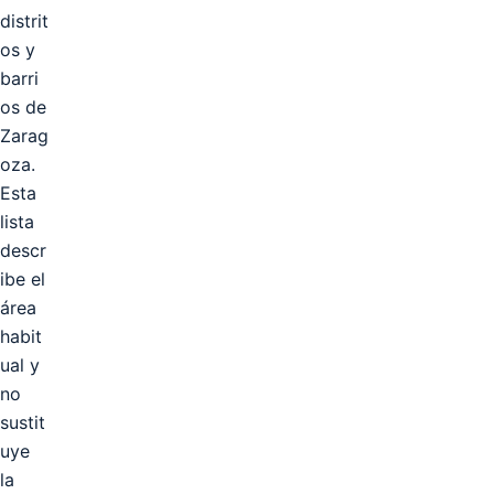
distrit
os y
barri
os de
Zarag
oza.
Esta
lista
descr
ibe el
área
habit
ual y
no
sustit
uye
la