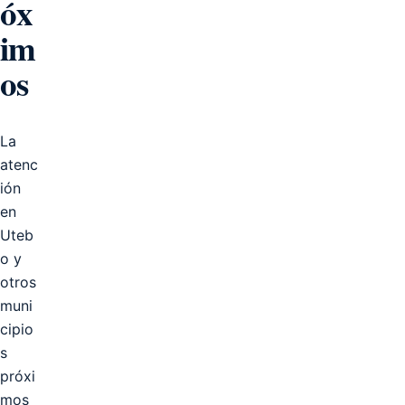
óx
im
os
La
atenc
ión
en
Uteb
o y
otros
muni
cipio
s
próxi
mos