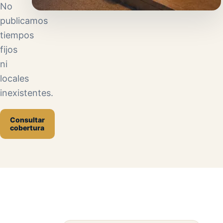
No
publicamos
tiempos
fijos
ni
locales
inexistentes.
Consultar
cobertura