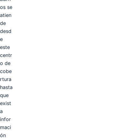
os se
atien
de
desd
e
este
centr
o de
cobe
rtura
hasta
que
exist
a
infor
maci
ón