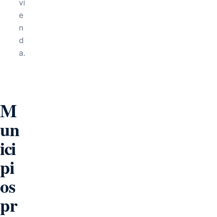
vi
e
n
d
a.
M
un
ici
pi
os
pr