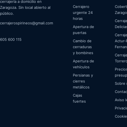
cerrajería a domicilio en
Cerrajero
Cobert
Zaragoza. Sin local abierto al
urgente 24
Zarago
público.
horas
Cerraj
cerrajerospirineos@gmail.com
Apertura de
Delicia
puertas
Cerraj
605 600 115
Cambio de
Actur-
cerraduras
Ferna
y bombines
Cerraj
Apertura de
Torrer
vehículos
Precio
Persianas y
presu
cierres
Sobre 
metálicos
Contac
Cajas
Aviso l
fuertes
Privac
Cookie