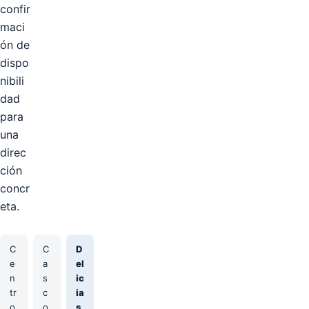
confir
maci
ón de
dispo
nibili
dad
para
una
direc
ción
concr
eta.
C
C
D
e
a
el
n
s
ic
tr
c
ia
o
o
s