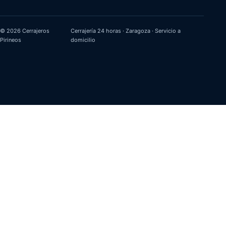
© 2026 Cerrajeros
Cerrajería 24 horas · Zaragoza · Servicio a
Pirineos
domicilio